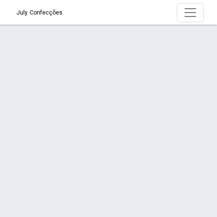
July Confecções
Página > Uniformes Escolares em Joinville
é com a July Confecções!
Início
Página