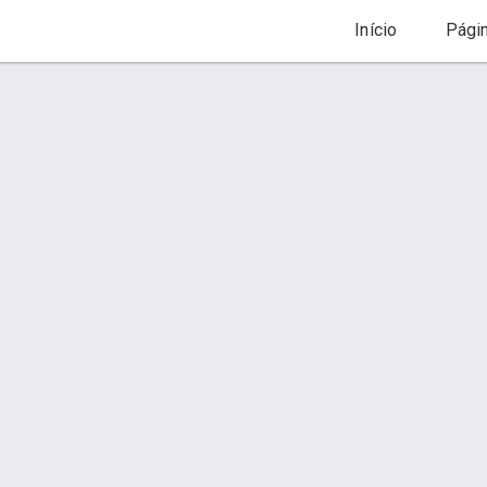
Início
Pági
Pijama feminino
Orçamento via WhatsApp
Conta