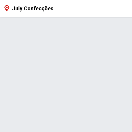
July Confecções
Produto > Pijama feminino