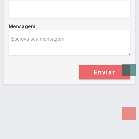
Mensagem
Enviar
Desenvolvido por Poly Design
Cubo Guia -
www.cuboguia.com.br - Desenvolvimento de Sites e
Sistemas para WEB.
© 2026 ®
Política de Cookies