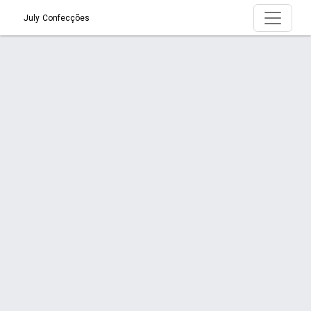
July Confecções
Produto > Pijama Macacão
Início
Produto